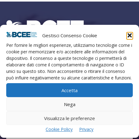
Gestisci Consenso Cookie
Per fornire le migliori esperienze, utilizziamo tecnologie come i
Marketing Finanza Innovazione
cookie per memorizzare e/o accedere alle informazioni del
dispositivo. Il consenso a queste tecnologie ci permetterà di
Strada di Cardeto 57, Terni, Italia
elaborare dati come il comportamento di navigazione o ID
T. +39 0744 462402 M. +39 388 9334054
unici su questo sito. Non acconsentire o ritirare il consenso
Numero Verde Clienti +39 800129500
può influire negativamente su alcune caratteristiche e funzioni.
E-mail info@bcee.it
Accetta
Cod. Fiscale P.IVA IT02762930424
Cap. Sociale 500.000,00 euro
Nega
REA TR113132
Visualizza le preferenze
Cookie Policy
Privacy