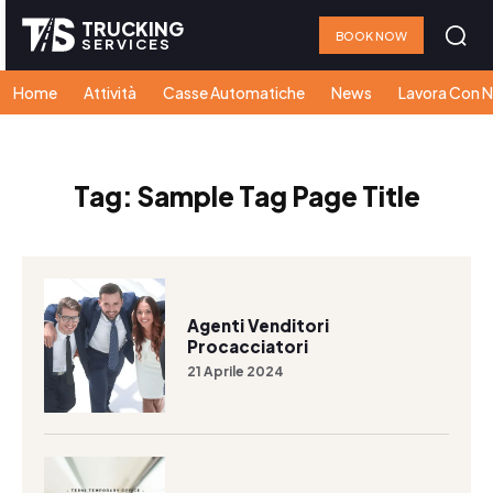
TRUCKING
BOOK NOW
SERVICES
Home
Attività
Casse Automatiche
News
Lavora Con N
Tag:
Sample Tag Page Title
Agenti Venditori
Procacciatori
21 Aprile 2024