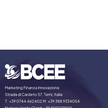
Energialia, crea la Tua energia
fotovoltaico
Marketing Finanza Innovazione
Strada di Cardeto 57, Terni, Italia
T. +39 0744 462402 M. +39 388 9334054
Numero Verde Clienti +39 800129500