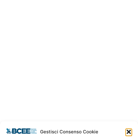
asse automatiche
 Maggio 2021
Gestisci Consenso Cookie