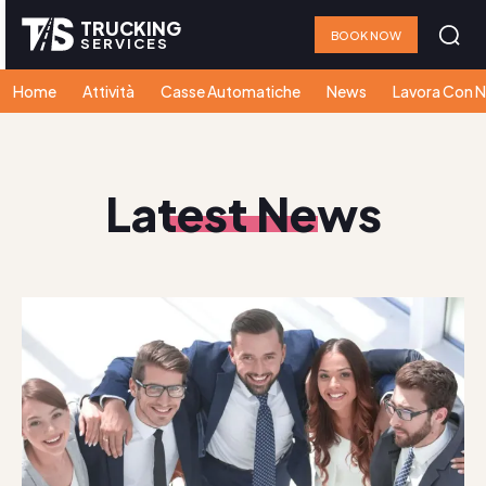
TRUCKING
BOOK NOW
SERVICES
Home
Attività
Casse Automatiche
News
Lavora Con N
Latest News