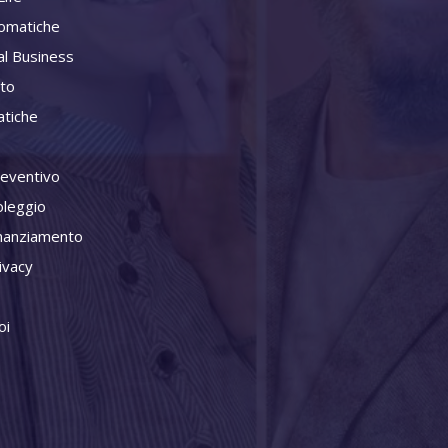
omatiche
al Business
ito
tiche
reventivo
oleggio
inanziamento
ivacy
oi