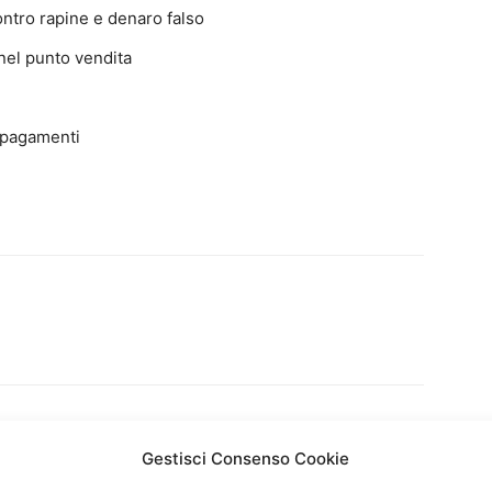
ntro rapine e denaro falso
 nel punto vendita
i pagamenti
Articolo successivo
Gestisci Consenso Cookie
re
ABC Generation – Produzione Contatti