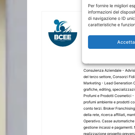
Per fornire le migliori 
informazioni del dispos
di navigazione o ID unic
caratteristiche e funzion
Accett
BCEE Business Compa
https://www.bcee.it
Consulenza Aziendale - Advising
del terzo settore, Consorzi Fid
Marketing - Lead Generation C
grafiche, editing, specializzaz
Profumi e Prodotti Cosmetici -
profumi ambiente e prodotti co
conto terzi. Broker Franchisin
della rete, ricerca affiliati,
Operativo. Casse automatiche 
gestione incassi e pagamenti.
realizzazione progetto prevenz