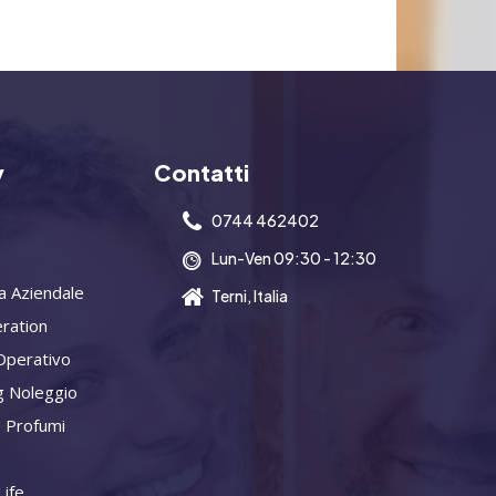
y
Contatti
0744 462402
Lun-Ven 09:30 - 12:30
a Aziendale
Terni, Italia
ration
Operativo
g Noleggio
 Profumi
ife