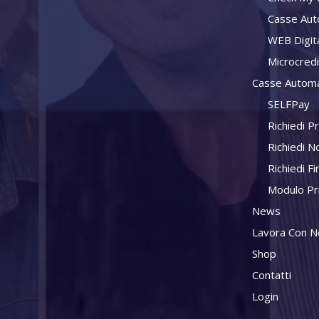
Casse Aut
WEB Digit
Microcred
Casse Automa
SELFPay
Richiedi P
Richiedi N
Richiedi F
Modulo Pr
News
Lavora Con N
Shop
Contatti
Login