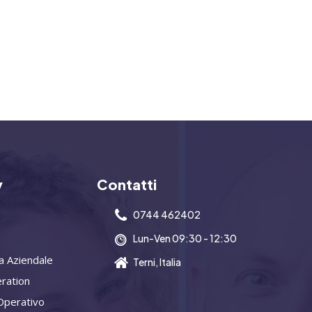
y
Contatti
0744 462402
Lun-Ven 09:30 - 12:30
a Aziendale
Terni, Italia
ration
Operativo