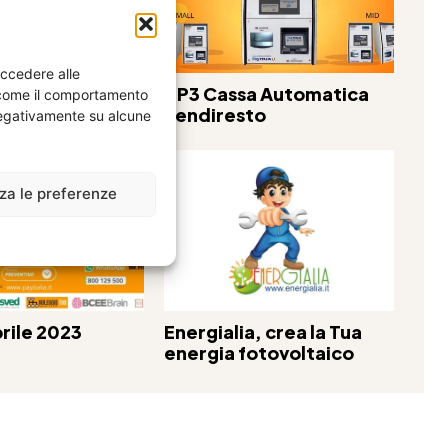
accedere alle
romo
UP3 Cassa Automatica
i come il comportamento
Rendiresto
 negativamente su alcune
zza le preferenze
rile 2023
Energialia, crea la Tua
energia fotovoltaico