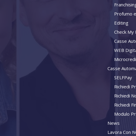
Franchisin
Profumo e
Editing
Check My L
Casse Aut
WEB Digit
Microcred
Casse Automa
SELFPay
Richiedi P
Richiedi N
Richiedi F
Modulo Pr
News
Lavora Con N