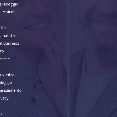
g Noleggio
 Profumi
ife
omatiche
al Business
ito
tiche
reventivo
oleggio
inanziamento
ivacy
oi