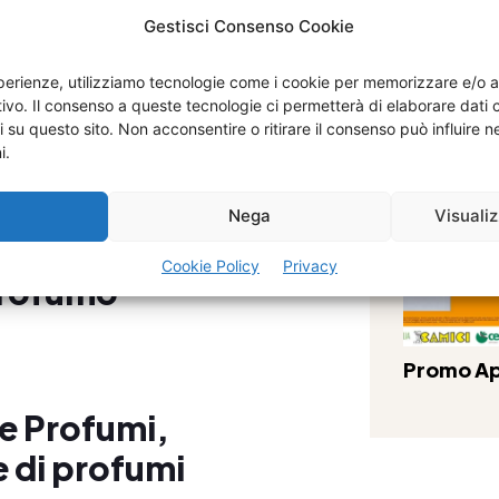
Gestisci Consenso Cookie
 Profumi per la
esperienze, utilizziamo tecnologie come i cookie per memorizzare e/o 
il sociale
Double P
itivo. Il consenso a queste tecnologie ci permetterà di elaborare dat
i su questo sito. Non acconsentire o ritirare il consenso può influire
i.
a
Nega
Visuali
alcio S.p.A. –
Cookie Policy
Privacy
profumo
Promo Ap
e Profumi,
 di profumi