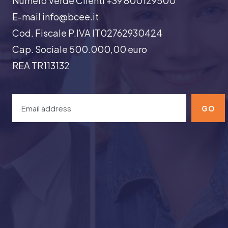
Numero Verde Clienti +39 800129500
E-mail info@bcee.it
Cod. Fiscale P.IVA IT02762930424
Cap. Sociale 500.000,00 euro
REA TR113132
GO