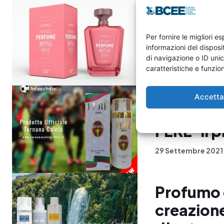
Profumo e
Per fornire le migliori 
cultura e 
informazioni del dispos
di navigazione o ID unic
1 Gennaio 2022
caratteristiche e funzion
Accett
Ternana C
FERE’ il 
29 Settembre 2021
Profumo 
creazione