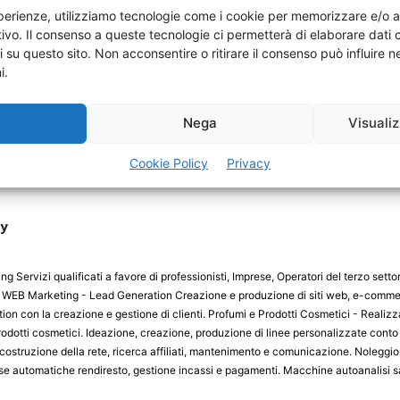
esperienze, utilizziamo tecnologie come i cookie per memorizzare e/o 
itivo. Il consenso a queste tecnologie ci permetterà di elaborare dat
Il Fisco taglia
i su questo sito. Non acconsentire o ritirare il consenso può influire
i.
a
Nega
Visuali
Cookie Policy
Privacy
ny
 Servizi qualificati a favore di professionisti, Imprese, Operatori del terzo sett
IT WEB Marketing - Lead Generation Creazione e produzione di siti web, e-commerc
on con la creazione e gestione di clienti. Profumi e Prodotti Cosmetici - Realizz
odotti cosmetici. Ideazione, creazione, produzione di linee personalizzate conto 
costruzione della rete, ricerca affiliati, mantenimento e comunicazione. Nolegg
se automatiche rendiresto, gestione incassi e pagamenti. Macchine autoanalisi s