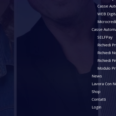
Casse Aut
WEB Digit
Microcred
Casse Automa
SELFPay
Richiedi P
Richiedi N
Richiedi F
Modulo Pr
News
Lavora Con N
Shop
Contatti
Login