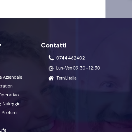
y
Contatti
0744 462402
Lun-Ven 09:30 - 12:30
a Aziendale
Terni, Italia
ration
Operativo
g Noleggio
 Profumi
ife