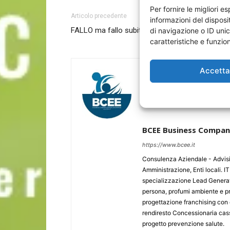
Per fornire le migliori 
Articolo precedente
informazioni del dispos
FALLO ma fallo subito!
di navigazione o ID unic
caratteristiche e funzion
Accett
BCEE Business Compa
https://www.bcee.it
Consulenza Aziendale - Advising
Amministrazione, Enti locali. 
specializzazione Lead Generati
persona, profumi ambiente e pr
progettazione franchising con 
rendiresto Concessionaria cas
progetto prevenzione salute.