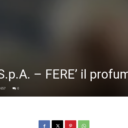
S.p.A. – FERE’ il profu
657
0