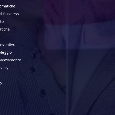
omatiche
al Business
ito
tiche
reventivo
oleggio
inanziamento
ivacy
oi