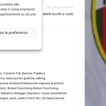
accedere alle
Articolo successivo
i come il comportamento
 i rimborsi del 730 per chi ha debiti iscritti a ruolo
 negativamente su alcune
zza le preferenze
ore, Consorzi Fidi, Banche, Pubblica
e, realizzazioni grafiche, editing,
azione di brand Distribuzione ingrosso di profumi
terzi. Broker Franchising Broker Franchising,
io Operativo Noleggio Operativo. Casse automatiche
angue, urine, cardio Check My Life realizzazione