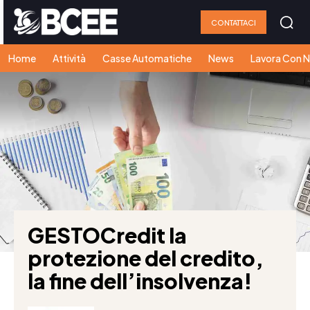
CONTATTACI
Home
Attività
Casse Automatiche
News
Lavora Con N
GESTOCredit la
protezione del credito,
la fine dell’insolvenza!