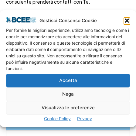
consulente prenderà contatti con Te.
Gestisci Consenso Cookie
Richiesta Contatto Generico
Per fornire le migliori esperienze, utilizziamo tecnologie come i
cookie per memorizzare e/o accedere alle informazioni del
dispositivo. Il consenso a queste tecnologie ci permetterà di
"
" indica i campi obbligatori
*
elaborare dati come il comportamento di navigazione o ID
unici su questo sito. Non acconsentire o ritirare il consenso
Cognome
*
può influire negativamente su alcune caratteristiche e
funzioni.
Accetta
Nome
*
Nega
Visualizza le preferenze
Attività
Cookie Policy
Privacy
Inserisci l’attività che svolgi o che andrai a svolgere