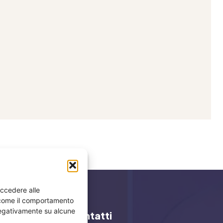
accedere alle
i come il comportamento
 negativamente su alcune
y
Contatti