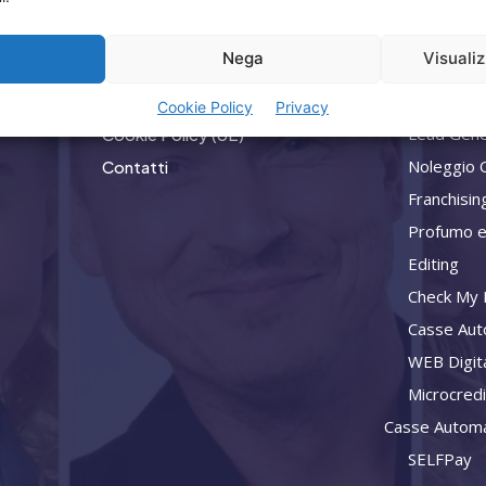
Home
Privacy
a
Nega
Visuali
Attività
Termini Utilizzo
Consulenz
Iscrizione Newsletter
Cookie Policy
Privacy
Lead Gene
Cookie Policy (UE)
Noleggio 
Contatti
Franchisin
Profumo e
Editing
Check My L
Casse Aut
WEB Digit
Microcred
Casse Automa
SELFPay