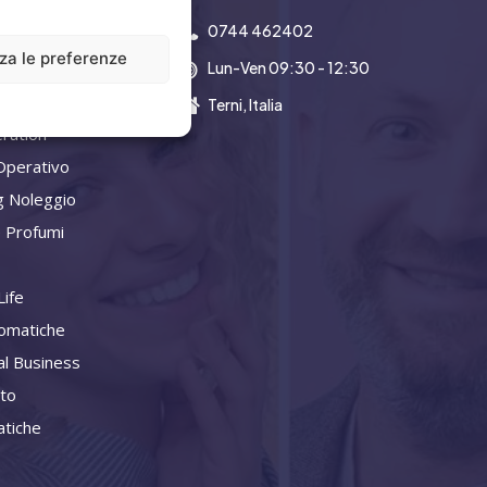
0744 462402
zza le preferenze
Lun-Ven 09:30 - 12:30
a Aziendale
Terni, Italia
ration
Operativo
g Noleggio
 Profumi
ife
omatiche
al Business
ito
tiche