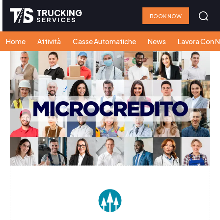
TRUCKING
BOOK NOW
SERVICES
Home
Attività
Casse Automatiche
News
Lavora Con N