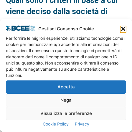
Quali sono i criteri in base a cui
viene deciso dalla società di
Microcredito di concedere il
Gestisci Consenso Cookie
prestito?
Per fornire le migliori esperienze, utilizziamo tecnologie come i
cookie per memorizzare e/o accedere alle informazioni del
In sintesi le competenze del richiedente, la solidità e
dispositivo. Il consenso a queste tecnologie ci permetterà di
accuratezza del business plan, la congruenza delle
elaborare dati come il comportamento di navigazione o ID
unici su questo sito. Non acconsentire o ritirare il consenso
informazioni fornite e la nostra valutazione della capacità
può influire negativamente su alcune caratteristiche e
di restituire il prestito.
funzioni.
Accetta
Cosa succede se non sarò in
grado di rimborsare il prestito?
Nega
Visualizza le preferenze
Devi essere consapevole che stai sottoscrivendo un
Cookie Policy
Privacy
debito e avere la ragionevole certezza che riuscirai a