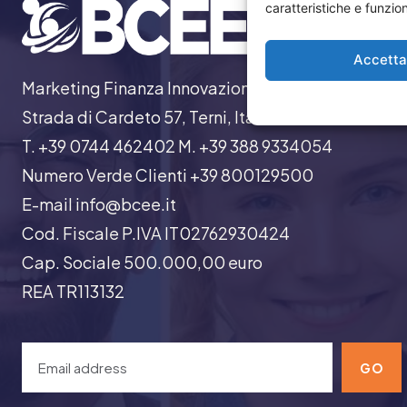
caratteristiche e funzion
Accett
Marketing Finanza Innovazione
Strada di Cardeto 57, Terni, Italia
T. +39 0744 462402 M. +39 388 9334054
Numero Verde Clienti +39 800129500
E-mail info@bcee.it
Cod. Fiscale P.IVA IT02762930424
Cap. Sociale 500.000,00 euro
REA TR113132
GO