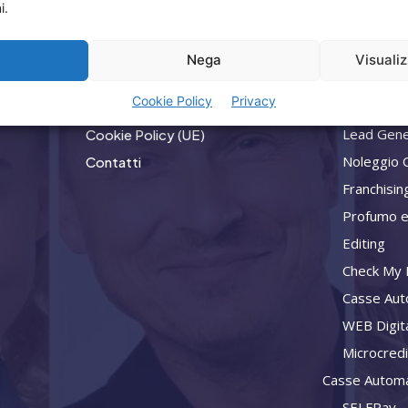
Menù
Compan
i.
Home
Privacy
a
Nega
Visuali
Attività
Termini Utilizzo
Cookie Policy
Privacy
Consulenz
Iscrizione Newsletter
Lead Gene
Cookie Policy (UE)
Noleggio 
Contatti
Franchisin
Profumo e
Editing
Check My L
Casse Aut
WEB Digit
Microcred
Casse Automa
SELFPay