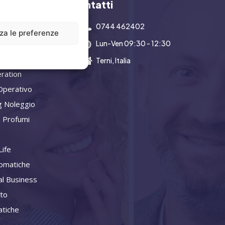
y
Contatti
0744 462402
zza le preferenze
Lun-Ven 09:30 - 12:30
a Aziendale
Terni, Italia
ration
Operativo
g Noleggio
 Profumi
ife
omatiche
al Business
ito
tiche