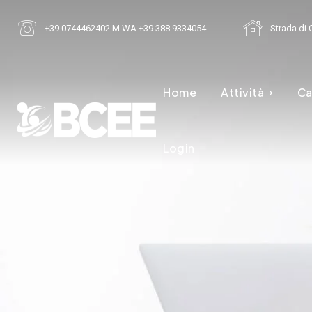
+39 0744462402 M.WA +39 388 9334054
Strada di C
Home
Attività
Ca
Login