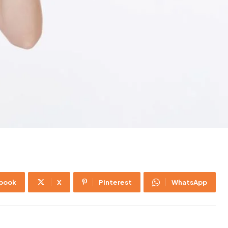
book
X
Pinterest
WhatsApp