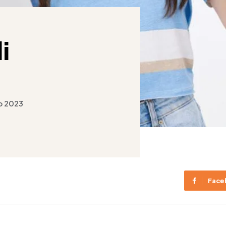
i
o 2023
Face