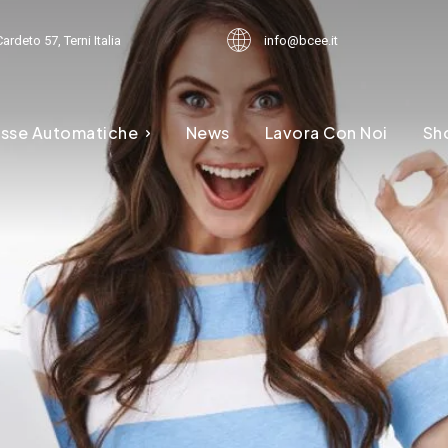
ardeto 57, Terni Italia
info@bcee.it
sse Automatiche
News
Lavora Con Noi
Sh