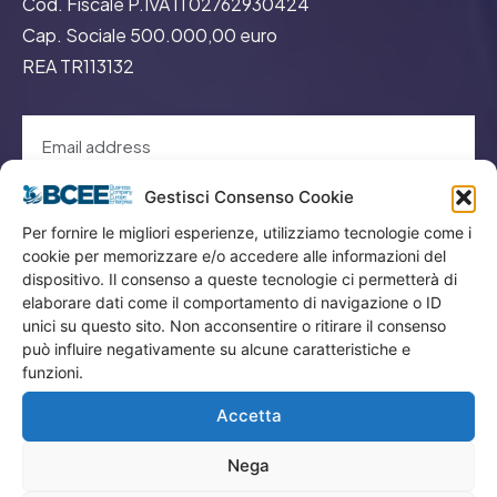
Cod. Fiscale P.IVA IT02762930424
Cap. Sociale 500.000,00 euro
REA TR113132
Gestisci Consenso Cookie
GO
Per fornire le migliori esperienze, utilizziamo tecnologie come i
cookie per memorizzare e/o accedere alle informazioni del
dispositivo. Il consenso a queste tecnologie ci permetterà di
Menù
elaborare dati come il comportamento di navigazione o ID
unici su questo sito. Non acconsentire o ritirare il consenso
può influire negativamente su alcune caratteristiche e
Privacy
funzioni.
Termini Utilizzo
Accetta
Iscrizione Newsletter
Cookie Policy (UE)
Nega
Contatti