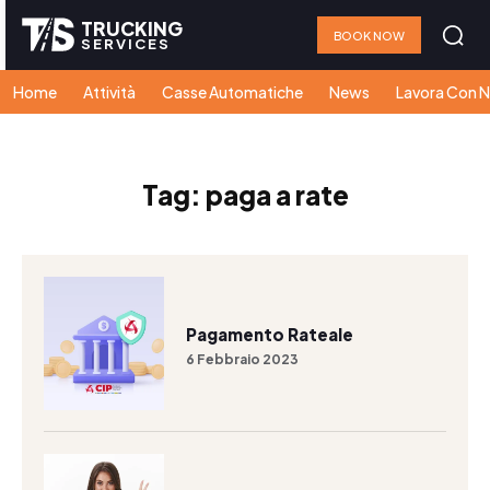
TRUCKING
BOOK NOW
SERVICES
Home
Attività
Casse Automatiche
News
Lavora Con N
Tag:
paga a rate
Pagamento Rateale
6 Febbraio 2023