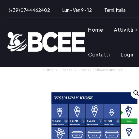
(+39) 0744462402
Lun - Ven 9 - 12
Terni, Italia
Home
Attività
Contatti
Login
Home
Licenze
Licenza Software annuale