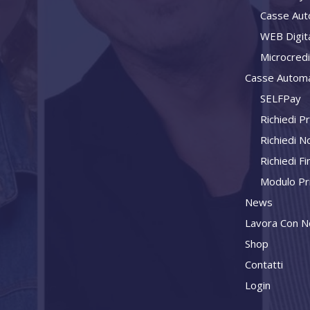
Casse Aut
WEB Digit
Microcred
Casse Automa
SELFPay
Richiedi P
Richiedi N
Richiedi F
Modulo Pr
News
Lavora Con N
Shop
Contatti
Login