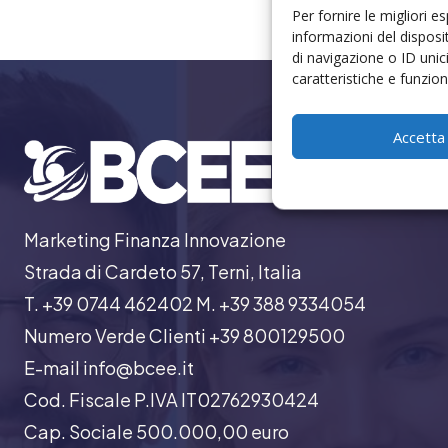
Per fornire le migliori 
informazioni del dispos
di navigazione o ID unic
caratteristiche e funzioni
Accetta
Marketing Finanza Innovazione
Strada di Cardeto 57, Terni, Italia
T. +39 0744 462402 M. +39 388 9334054
Numero Verde Clienti +39 800129500
E-mail info@bcee.it
Cod. Fiscale P.IVA IT02762930424
Cap. Sociale 500.000,00 euro