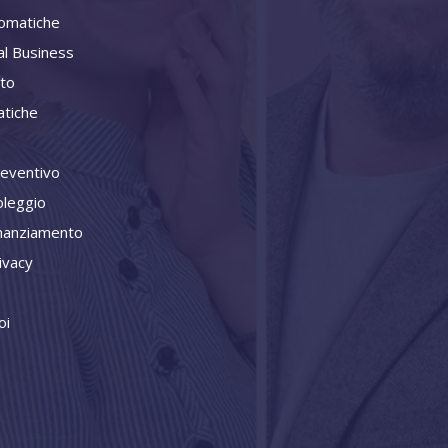
omatiche
al Business
ito
tiche
reventivo
oleggio
inanziamento
ivacy
oi