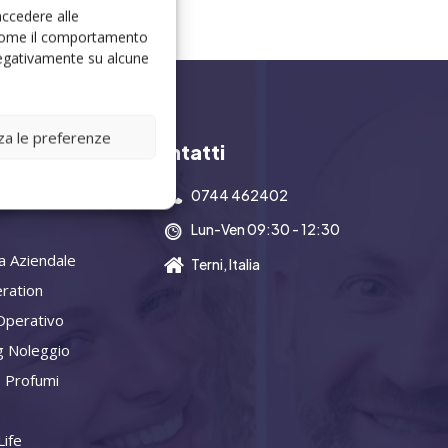
accedere alle
i come il comportamento
 negativamente su alcune
zza le preferenze
y
Contatti
0744 462402
Lun-Ven 09:30 - 12:30
a Aziendale
Terni, Italia
ration
Operativo
g Noleggio
 Profumi
ife