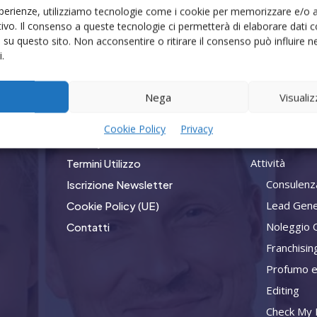
esperienze, utilizziamo tecnologie come i cookie per memorizzare e/o 
itivo. Il consenso a queste tecnologie ci permetterà di elaborare dat
i su questo sito. Non acconsentire o ritirare il consenso può influire
.
Nega
Visuali
Menù
Compan
Cookie Policy
Privacy
Home
Privacy
Attività
Termini Utilizzo
Consulenz
Iscrizione Newsletter
Lead Gene
Cookie Policy (UE)
Noleggio 
Contatti
Franchisin
Profumo e
Editing
Check My L