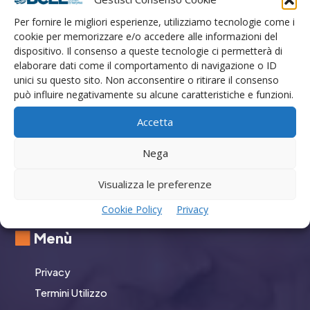
Numero Verde Clienti +39 800129500
Per fornire le migliori esperienze, utilizziamo tecnologie come i
E-mail info@bcee.it
cookie per memorizzare e/o accedere alle informazioni del
dispositivo. Il consenso a queste tecnologie ci permetterà di
Cod. Fiscale P.IVA IT02762930424
elaborare dati come il comportamento di navigazione o ID
Cap. Sociale 500.000,00 euro
unici su questo sito. Non acconsentire o ritirare il consenso
REA TR113132
può influire negativamente su alcune caratteristiche e funzioni.
Accetta
Nega
Visualizza le preferenze
GO
Cookie Policy
Privacy
Menù
Privacy
Termini Utilizzo