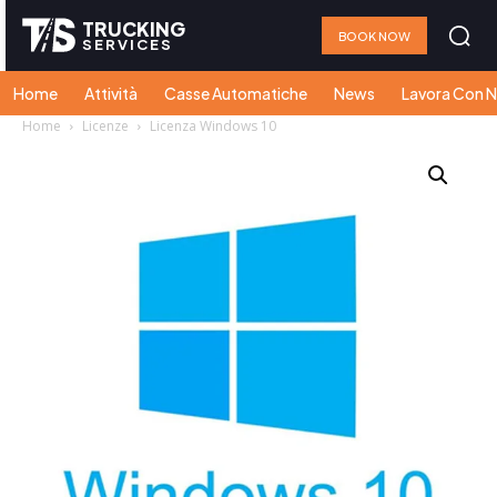
TRUCKING
BOOK NOW
SERVICES
Home
Attività
Casse Automatiche
News
Lavora Con N
Home
Licenze
Licenza Windows 10