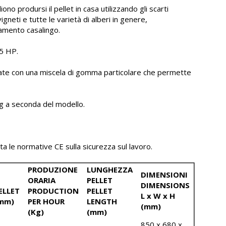
iono prodursi il pellet in casa utilizzando gli scarti
 vigneti e tutte le varietà di alberi in genere,
amento casalingo.
,5 HP.
zate con una miscela di gomma particolare che permette
kg a seconda del modello.
a le normative CE sulla sicurezza sul lavoro.
PRODUZIONE
LUNGHEZZA
DIMENSIONI
ORARIA
PELLET
DIMENSIONS
ELLET
PRODUCTION
PELLET
L x W x H
mm)
PER HOUR
LENGTH
(mm)
(Kg)
(mm)
850 x 680 x