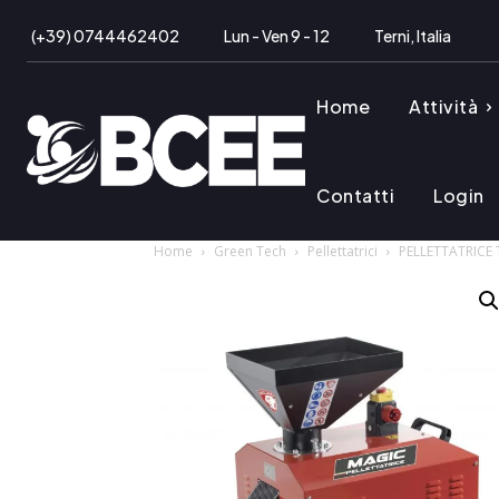
(+39) 0744462402
Lun - Ven 9 - 12
Terni, Italia
Home
Attività
Contatti
Login
Home
Green Tech
Pellettatrici
PELLETTATRICE 