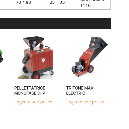
70 ÷ 80
25 ÷ 35
1110
A
PELLETTATRICE
TRITONE MAXI
MONOFASE 3HP
ELECTRIC
s
Login to see prices
Login to see prices