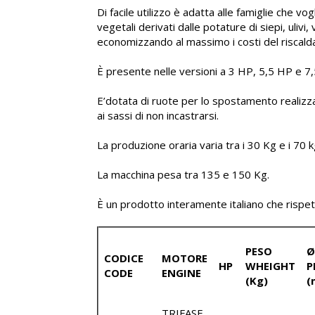
Di facile utilizzo è adatta alle famiglie che vogl
vegetali derivati dalle potature di siepi, ulivi,
economizzando al massimo i costi del riscald
È presente nelle versioni a 3 HP, 5,5 HP e 7
E’dotata di ruote per lo spostamento realiz
ai sassi di non incastrarsi.
La produzione oraria varia tra i 30 Kg e i 70 
La macchina pesa tra 135 e 150 Kg.
È un prodotto interamente italiano che rispett
PESO
Ø
CODICE
MOTORE
HP
WHEIGHT
P
CODE
ENGINE
(Kg)
(
TRIFASE