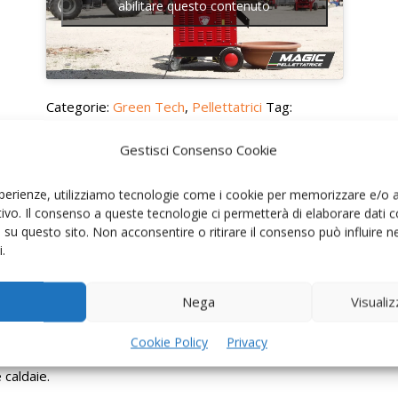
abilitare questo contenuto
Categorie:
Green Tech
,
Pellettatrici
Tag:
pellettatrice
,
produzione pellet
,
produzione
pellet casalingo
Gestisci Consenso Cookie
esperienze, utilizziamo tecnologie come i cookie per memorizzare e/o 
itivo. Il consenso a queste tecnologie ci permetterà di elaborare dat
i su questo sito. Non acconsentire o ritirare il consenso può influire
.
Nega
Visuali
5HP
Cookie Policy
Privacy
o Olindo è una macchina di ultima generazione che
 caldaie.