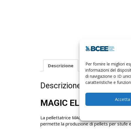
Per fornire le migliori 
Descrizione
informazioni del dispos
di navigazione o ID unic
caratteristiche e funzioni
Descrizione
Accetta
MAGIC ELETTRICA 7,
La pellettatrice MAGIC elettrica della Ceccat
permette la produzione di pellets per stufe e