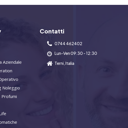
y
Contatti
0744 462402
Lun-Ven 09:30 - 12:30
a Aziendale
Terni, Italia
ration
Operativo
g Noleggio
 Profumi
ife
omatiche