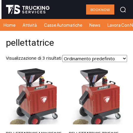
TRUCKING
BOOK NOW
SERVICES
Home
Attività
Casse Automatiche
News
Lavora Con N
pellettatrice
Visualizzazione di 3 risultati