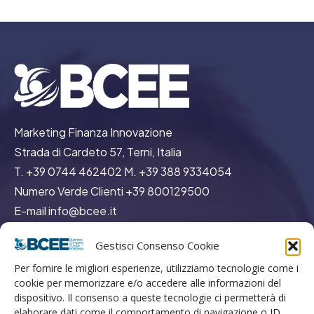
Marketing Finanza Innovazione
Strada di Cardeto 57, Terni, Italia
T. +39 0744 462402 M. +39 388 9334054
Numero Verde Clienti +39 800129500
E-mail info@bcee.it
Cod. Fiscale P.IVA IT02762930424
Gestisci Consenso Cookie
Cap. Sociale 500.000,00 euro
Per fornire le migliori esperienze, utilizziamo tecnologie come i
REA TR113132
cookie per memorizzare e/o accedere alle informazioni del
dispositivo. Il consenso a queste tecnologie ci permetterà di
elaborare dati come il comportamento di navigazione o ID