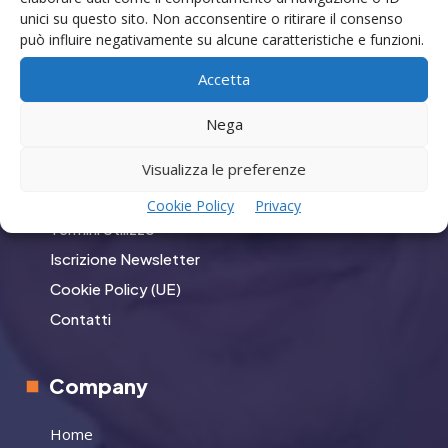
unici su questo sito. Non acconsentire o ritirare il consenso
può influire negativamente su alcune caratteristiche e funzioni.
GO
Accetta
Nega
Menù
Visualizza le preferenze
Privacy
Cookie Policy
Privacy
Termini Utilizzo
Iscrizione Newsletter
Cookie Policy (UE)
Contatti
Company
Home