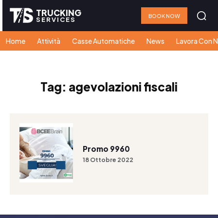
TRUCKING
BOOK NOW
SERVICES
Home
Attività
Casse Automatiche
News
Lavora Con N
Tag:
agevolazioni fiscali
Promo 9960
18 Ottobre 2022