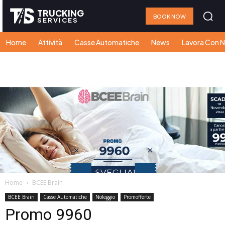
TRUCKING
BOOK NOW
SERVICES
Home
Attività
Casse Automatiche
News
Lavora Con N
Home
BCEE Brain
BCEE Brain
Casse Automatiche
Noleggio
Promofferte
Promo 9960