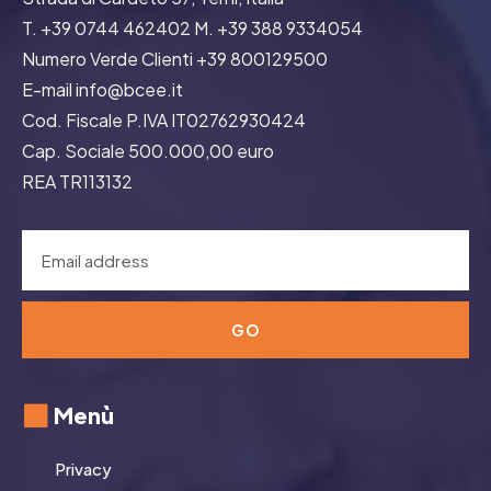
T. +39 0744 462402 M. +39 388 9334054
Numero Verde Clienti +39 800129500
E-mail info@bcee.it
Cod. Fiscale P.IVA IT02762930424
Cap. Sociale 500.000,00 euro
REA TR113132
GO
Menù
Privacy