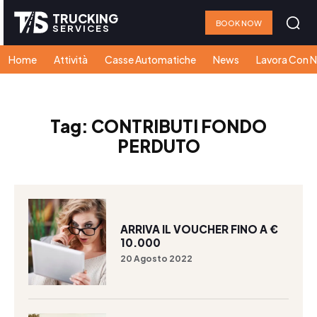
TRUCKING
BOOK NOW
SERVICES
Home
Attività
Casse Automatiche
News
Lavora Con N
Tag:
CONTRIBUTI FONDO
PERDUTO
ARRIVA IL VOUCHER FINO A €
10.000
20 Agosto 2022