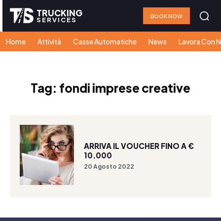
TRUCKING
BOOK NOW
SERVICES
Home
Attività
Casse Automatiche
News
Lavora Con N
Tag:
fondi imprese creative
ARRIVA IL VOUCHER FINO A €
10.000
20 Agosto 2022