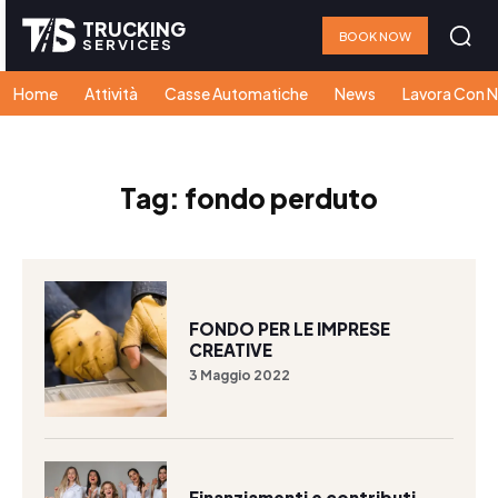
TRUCKING
BOOK NOW
SERVICES
Home
Attività
Casse Automatiche
News
Lavora Con N
Tag:
fondo perduto
FONDO PER LE IMPRESE
CREATIVE
3 Maggio 2022
Finanziamenti e contributi