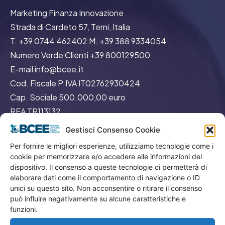
Marketing Finanza Innovazione
Strada di Cardeto 57, Terni, Italia
T. +39 0744 462402 M. +39 388 9334054
Numero Verde Clienti +39 800129500
E-mail info@bcee.it
Cod. Fiscale P.IVA IT02762930424
Cap. Sociale 500.000,00 euro
REA TR113132
Gestisci Consenso Cookie
Per fornire le migliori esperienze, utilizziamo tecnologie come i
cookie per memorizzare e/o accedere alle informazioni del
dispositivo. Il consenso a queste tecnologie ci permetterà di
elaborare dati come il comportamento di navigazione o ID
GO
unici su questo sito. Non acconsentire o ritirare il consenso
può influire negativamente su alcune caratteristiche e
funzioni.
Menù