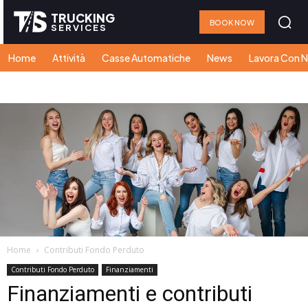
TRUCKING
BOOK NOW
SERVICES
Home
Attività
Casse Automatiche
News
Lavora Con N
Home
Contributi Fondo Perduto
Contributi Fondo Perduto
Finanziamenti
Finanziamenti e contributi