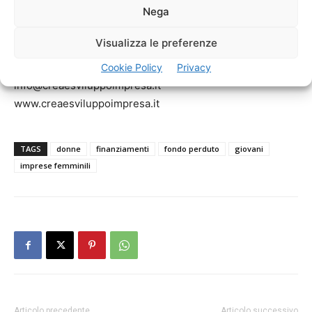
o Contributi contattaci !!!
Nega
Visualizza le preferenze
@Crea e Sviluppo Impresa – Tel. 327.712.1495
Cookie Policy
Privacy
info@creaesviluppoimpresa.it –
www.creaesviluppoimpresa.it
TAGS
donne
finanziamenti
fondo perduto
giovani
imprese femminili
Articolo precedente
Articolo successivo