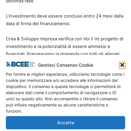
seconda fase.
L’investimento deve essere concluso entro 24 mesi dalla
data di firma del finanziamento.
Crea & Sviluppo Impresa verifica con Voi il Vs progetto di
investimento e la potenzialità di essere ammessi e
finanziati. Prepareremo la domanda con tutti gli allegati
necessari, compreso il business plan. Oltre a questo è
Gestisci Consenso Cookie
previsto un servizio di tutoring e di accompagnamento
Per fornire le migliori esperienze, utilizziamo tecnologie come i
per accrescere le competenze imprenditoriali dei nuovi
cookie per memorizzare e/o accedere alle informazioni del
imprenditori e favorire lo sviluppo dell’attività scelta.
dispositivo. Il consenso a queste tecnologie ci permetterà di
elaborare dati come il comportamento di navigazione o ID
unici su questo sito. Non acconsentire o ritirare il consenso
I fondi sono limitati e soprattutto la quota di contributo a
può influire negativamente su alcune caratteristiche e
fondo perduto potrebbe esaurirsi in alcuni mesi.
funzioni.
Accetta
Se cerchi altri tipi di Agevolazioni