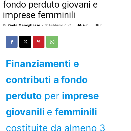
fondo perduto giovani e
imprese femminili
Di
Paola Meneghesso
-
10 Febbraio 2022
680
0
Finanziamenti
e
contributi
a fondo
perduto
per
imprese
giovanili
e
femminili
costituite da almeno 3