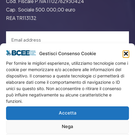
Cod. Fiscale P.IVA IT02762930424
Cap. Sociale 500.000,00 euro
REA TR113132
Gestisci Consenso Cookie
GO
Per fornire le migliori esperienze, utilizziamo tecnologie come i
cookie per memorizzare e/o accedere alle informazioni del
dispositivo. Il consenso a queste tecnologie ci permetterà di
Menù
elaborare dati come il comportamento di navigazione o ID
unici su questo sito. Non acconsentire o ritirare il consenso
può influire negativamente su alcune caratteristiche e
Privacy
funzioni.
Termini Utilizzo
Accetta
Iscrizione Newsletter
Cookie Policy (UE)
Nega
Contatti