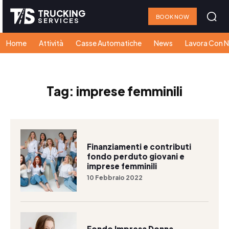
TRUCKING
BOOK NOW
SERVICES
Home
Attività
Casse Automatiche
News
Lavora Con N
Tag:
imprese femminili
Finanziamenti e contributi
fondo perduto giovani e
imprese femminili
10 Febbraio 2022
Fondo Impresa Donna –