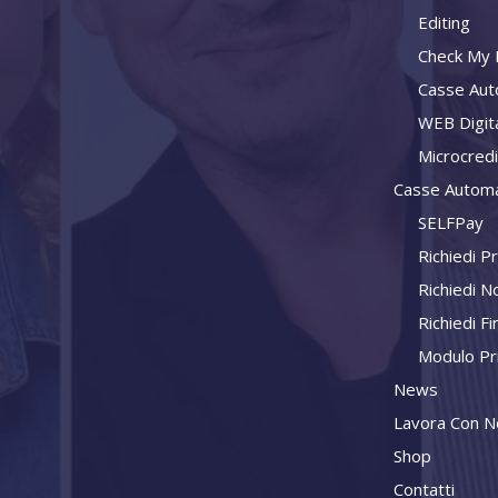
Editing
Check My L
Casse Aut
WEB Digit
Microcred
Casse Automa
SELFPay
Richiedi P
Richiedi N
Richiedi F
Modulo Pr
News
Lavora Con N
Shop
Contatti