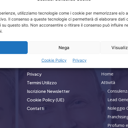
esperienze, utilizziamo tecnologie come i cookie per memorizzare e/o 
itivo. Il consenso a queste tecnologie ci permetterà di elaborare dat
i su questo sito. Non acconsentire o ritirare il consenso può influire
i.
a
Nega
Visuali
Menù
Compan
Cookie Policy
Privacy
Home
Privacy
Attività
Termini Utilizzo
Consulenz
Iscrizione Newsletter
Lead Gene
Cookie Policy (UE)
Noleggio 
Contatti
Franchisin
Profumo e