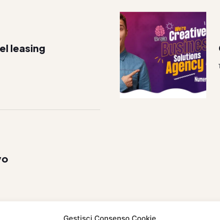
el leasing
vo
Gestisci Consenso Cookie