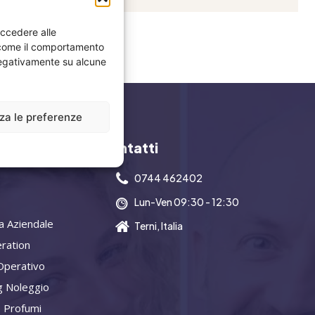
accedere alle
i come il comportamento
 negativamente su alcune
zza le preferenze
y
Contatti
0744 462402
Lun-Ven 09:30 - 12:30
a Aziendale
Terni, Italia
ration
Operativo
g Noleggio
 Profumi