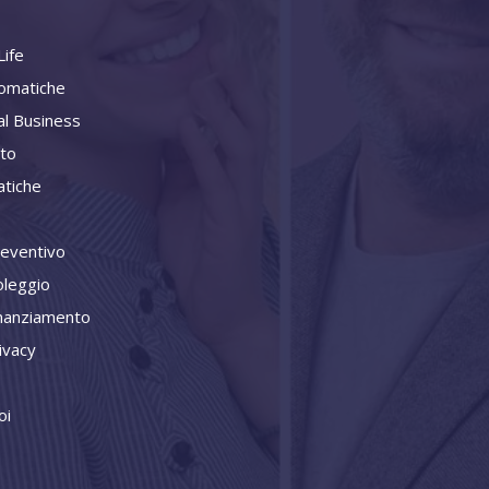
ife
omatiche
al Business
ito
tiche
reventivo
oleggio
inanziamento
ivacy
oi