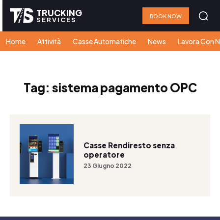
TRUCKING
BOOK NOW
SERVICES
Home
Attività
Casse Automatiche
News
Lavora Con N
Tag:
sistema pagamento OPC
Casse Rendiresto senza
operatore
23 Giugno 2022