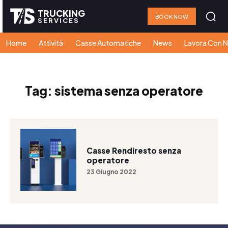
TRUCKING
BOOK NOW
SERVICES
Home
Attività
Casse Automatiche
News
Lavora Con N
Tag:
sistema senza operatore
Casse Rendiresto senza
operatore
23 Giugno 2022