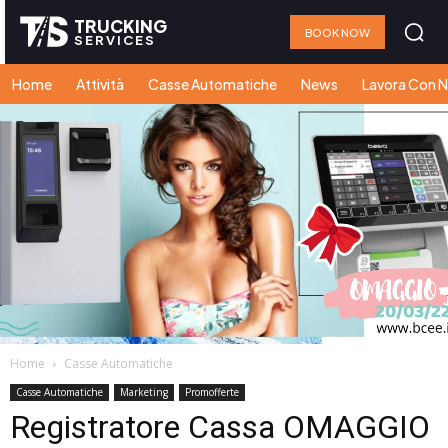
TRUCKING
BOOK NOW
SERVICES
Home
Attività
Casse Automatiche
News
Lavora Con N
Home
Casse Automatiche
Casse Automatiche
Marketing
Promofferte
Registratore Cassa OMAGGIO