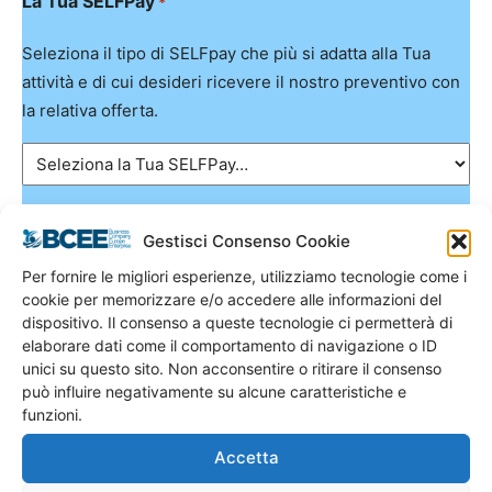
La Tua SELFPay
*
Seleziona il tipo di SELFpay che più si adatta alla Tua
attività e di cui desideri ricevere il nostro preventivo con
la relativa offerta.
Autorizzazione Trattamento Dati DGPR 2016/679
*
Gestisci Consenso Cookie
Quanto ti viene chiesto è in ottemperanza al
Per fornire le migliori esperienze, utilizziamo tecnologie come i
Regolamento Generale sulla Protezione Dati UE 2016/679
cookie per memorizzare e/o accedere alle informazioni del
dispositivo. Il consenso a queste tecnologie ci permetterà di
(GDPR). Ti invitiamo a leggere l’informativa completa.
elaborare dati come il comportamento di navigazione o ID
unici su questo sito. Non acconsentire o ritirare il consenso
Utilizzando questo modulo acconsento alla
può influire negativamente su alcune caratteristiche e
memorizzazione e alla gestione dei tuoi dati da
funzioni.
questo sito web per l’erogazione dei servizi richiesti.
Accetta
Autorizzazione Trattamento Dati DGPR 2016/679
*