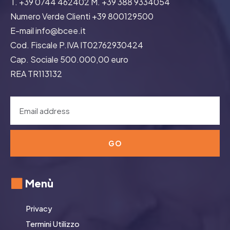
T. +39 0744 462402 M. +39 388 9334054
Numero Verde Clienti +39 800129500
E-mail info@bcee.it
Cod. Fiscale P.IVA IT02762930424
Cap. Sociale 500.000,00 euro
REA TR113132
GO
Menù
Privacy
Termini Utilizzo