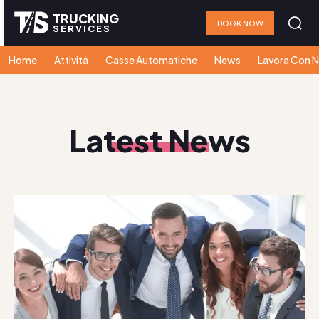
TRUCKING
BOOK NOW
SERVICES
Home
Attività
Casse Automatiche
News
Lavora Con N
Latest News