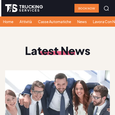
TRUCKING
BOOK NOW
SERVICES
Home
Attività
Casse Automatiche
News
Lavora Con N
Latest News