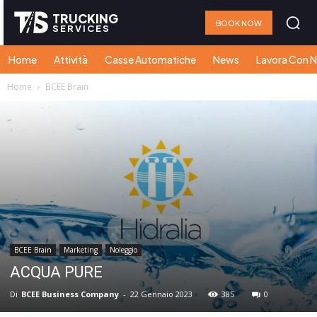
TRUCKING
BOOK NOW
SERVICES
Home
Attività
Casse Automatiche
News
Lavora Con N
Home
BCEE Brain
BCEE Brain
Marketing
Noleggio
ACQUA PURE
Di
BCEE Business Company
-
22 Gennaio 2023
385
0