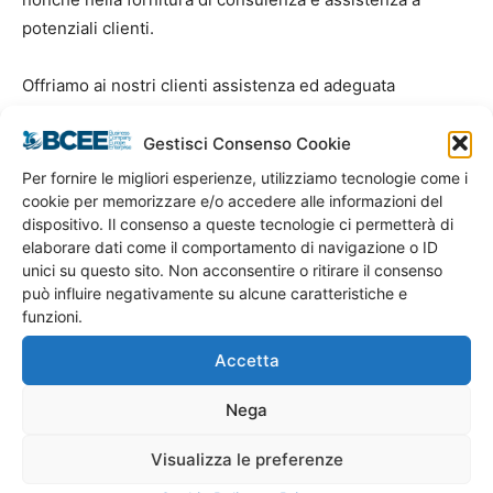
potenziali clienti.
Offriamo ai nostri clienti assistenza ed adeguata
consulenza per poter accedere ad un finanziamento
destinato all’attività e nel rispetto delle caratteristiche del
Gestisci Consenso Cookie
Microcredito.
Per fornire le migliori esperienze, utilizziamo tecnologie come i
cookie per memorizzare e/o accedere alle informazioni del
dispositivo. Il consenso a queste tecnologie ci permetterà di
Quindi BCEE S.r.l. diventa lo “strumento” indispensabile
elaborare dati come il comportamento di navigazione o ID
per chi vuole fare una nuova Impresa e per chi già è
unici su questo sito. Non acconsentire o ritirare il consenso
titolare di una Impresa.
può influire negativamente su alcune caratteristiche e
funzioni.
Un’
accesso al credito facilitato
, così come indicato dal
Accetta
legislatore, che permette alle Imprese di poter ottenere
un
finanziamento di massimo 50.000,00 euro
destinato
Nega
alla propria attività.
Visualizza le preferenze
Per conoscere più da vicino il Microcredito, abbiamo