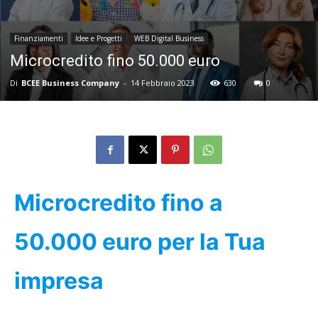
Finanziamenti
Idee e Progetti
WEB Digital Business
Microcredito fino 50.000 euro
Di
BCEE Business Company
-
14 Febbraio 2023
630
0
Microcredito fino a
50.000 euro per la Tua
impresa