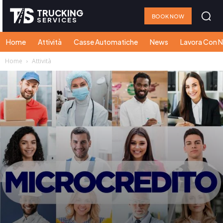
TRUCKING
BOOK NOW
SERVICES
Home
Attività
Casse Automatiche
News
Lavora Con N
Home
Attività