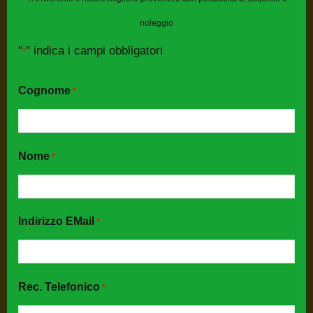
Chiama Servizio Assistenza Clienti
noleggio
"
" indica i campi obbligatori
*
Cognome
*
GRATIS
Richiedi Subito
Nome
*
[Il Tuo Preventivo]!
Indirizzo EMail
*
"
" indica i campi obbligatori
*
Rec. Telefonico
*
Cognome
*