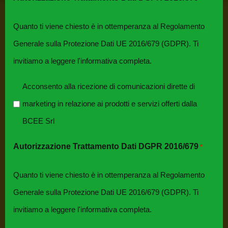
Autorizzazione Trattamento Dati DGPR
Quanto ti viene chiesto è in ottemperanza al Regolamento
2016/679
*
Generale sulla Protezione Dati UE 2016/679 (GDPR). Ti
Quanto ti viene chiesto è in ottemperanza al
invitiamo a leggere l'informativa completa.
Regolamento Generale sulla Protezione Dati UE
Acconsento alla ricezione di comunicazioni dirette di
2016/679 (GDPR). Ti invitiamo a leggere
marketing in relazione ai prodotti e servizi offerti dalla
l'informativa completa.
BCEE Srl
Utilizzando questo modulo acconsento alla
Autorizzazione Trattamento Dati DGPR 2016/679
*
memorizzazione e alla gestione dei tuoi dati
da questo sito web per l'erogazione dei
Quanto ti viene chiesto è in ottemperanza al Regolamento
servizi richiesti.
Generale sulla Protezione Dati UE 2016/679 (GDPR). Ti
invitiamo a leggere l'informativa completa.
Autorizzazione Trattamento Dati DGPR