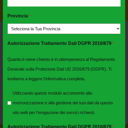
Provincia
*
Nome
*
Gestisci Consenso Cookie
Per fornire le migliori esperienze, utilizziamo tecnologie come i
Autorizzazione Trattamento Dati DGPR 2016/679
*
cookie per memorizzare e/o accedere alle informazioni del
dispositivo. Il consenso a queste tecnologie ci permetterà di
Indirizzo EMail
*
elaborare dati come il comportamento di navigazione o ID unici
Quanto ti viene chiesto è in ottemperanza al Regolamento
su questo sito. Non acconsentire o ritirare il consenso può
Generale sulla Protezione Dati UE 2016/679 (GDPR). Ti
influire negativamente su alcune caratteristiche e funzioni.
invitiamo a leggere l'informativa completa.
Rec. Telefonico
*
Accetta
Utilizzando questo modulo acconsento alla
Nega
memorizzazione e alla gestione dei tuoi dati da questo
Provincia
*
Visualizza le preferenze
sito web per l'erogazione dei servizi richiesti.
Cookie Policy
Privacy
Autorizzazione Trattamento Dati DGPR 2016/679
*