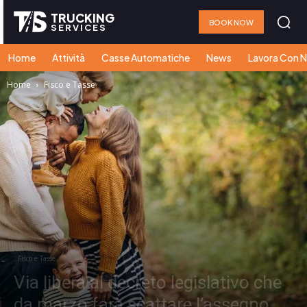
TRUCKING
BOOK NOW
SERVICES
Home
Attività
Casse Automatiche
News
Lavora Con N
Home
Fisco e Tasse
Fisco e Tasse
Via libera al decreto legislativo che
da marzo farà scattare l’assegno