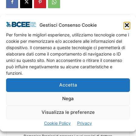
Gestisci Consenso Cookie
Articolo precedente
Articolo successivo
Per fornire le migliori esperienze, utilizziamo tecnologie come i
Istituito presso il Mef un fondo
Profumo e Profumi per la
cookie per memorizzare e/o accedere alle informazioni del
di solidarietà in favore dei
cultura e il sociale
dispositivo. Il consenso a queste tecnologie ci permetterà di
proprietari di immobili occupati
elaborare dati come il comportamento di navigazione o ID
abusivamente
unici su questo sito. Non acconsentire o ritirare il consenso
può influire negativamente su alcune caratteristiche e
funzioni.
Accetta
Nega
Visualizza le preferenze
Domenico Preziosi
Cookie Policy
Privacy
Studio del Dott. Domenico Preziosi: dottore commercialista